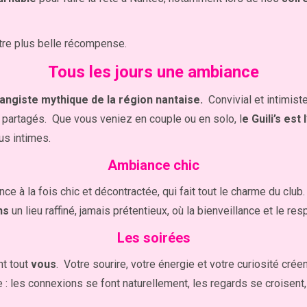
notre plus belle récompense.
Tous les jours une ambiance
échangiste mythique de la région nantaise.
Convivial et intimis
s partagés. Que vous veniez en couple ou en solo, l
e Guili’s est 
lus intimes.
Ambiance chic
ce à la fois chic et décontractée, qui fait tout le charme du club
ns
un lieu raffiné, jamais prétentieux, où la bienveillance et le r
Les soirées
nt tout
vous
. Votre sourire, votre énergie et votre curiosité crée
rce : les connexions se font naturellement, les regards se croisent,