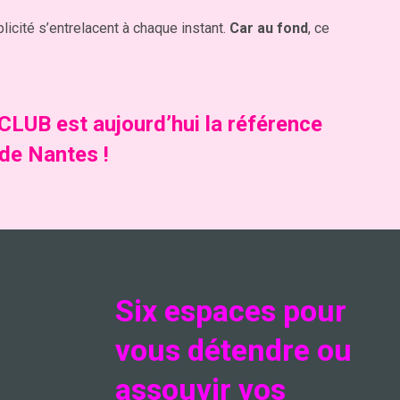
plicité s’entrelacent à chaque instant.
Car au fond
, ce
 CLUB est aujourd’hui la référence
 de Nantes !
Six espaces pour
vous détendre ou
assouvir vos