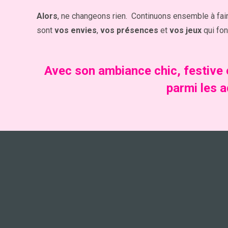
Alors
, ne changeons rien. Continuons ensemble à faire 
sont
vos envies
,
vos présences
et
vos jeux
qui fon
Avec son ambiance chic, festive e
parmi les 