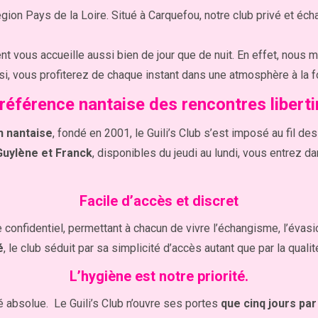
 région Pays de la Loire. Situé à Carquefou, notre club privé et 
ent vous accueille aussi bien de jour que de nuit. En effet, nou
nsi, vous profiterez de chaque instant dans une atmosphère à la foi
référence nantaise des rencontres libert
n nantaise
, fondé en 2001, le Guili’s Club s’est imposé au fil
Guylène et Franck
, disponibles du jeudi au lundi, vous entrez d
Facile d’accès et discret
e confidentiel, permettant à chacun de vivre l’échangisme, l’éva
é
, le club séduit par sa simplicité d’accès autant que par la qual
L’hygiène est notre priorité.
té absolue. Le Guili’s Club n’ouvre ses portes
que cinq jours pa