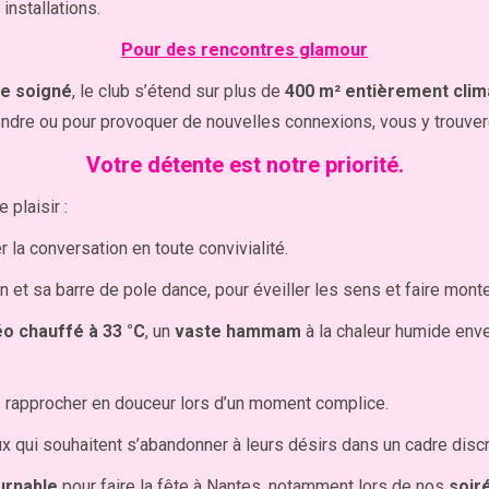
installations.
Pour des rencontres glamour
re soigné
, le club s’étend sur plus de
400 m² entièrement clim
ndre ou pour provoquer de nouvelles connexions, vous y trouver
Votre détente est notre priorité.
 plaisir :
r la conversation en toute convivialité.
on et sa barre de pole dance, pour éveiller les sens et faire mont
éo chauffé à 33 °C
, un
vaste hammam
à la chaleur humide env
us rapprocher en douceur lors d’un moment complice.
ux qui souhaitent s’abandonner à leurs désirs dans un cadre discr
ournable
pour faire la fête à Nantes, notamment lors de nos
soir