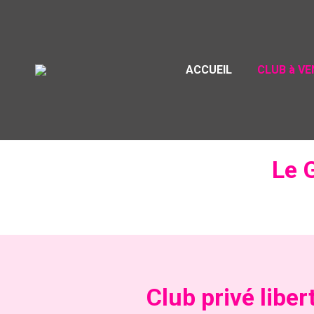
ACCUEIL
CLUB à V
Le 
Club privé libe