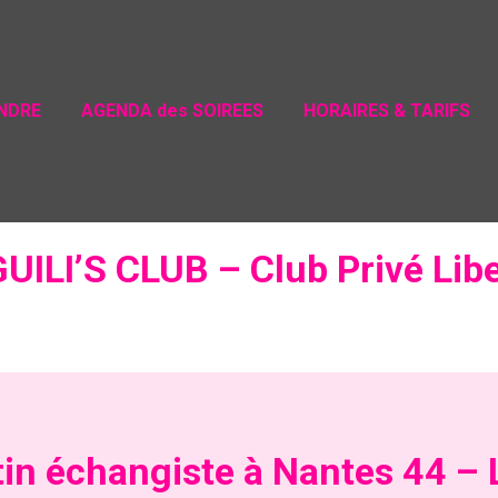
ENDRE
AGENDA des SOIREES
HORAIRES & TARIFS
GUILI’S CLUB – Club Privé Libe
rtin échangiste à Nantes 44 –