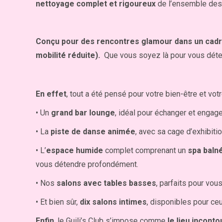
nettoyage complet et rigoureux
de l’ensemble des 
Conçu pour des rencontres glamour dans un cad
mobilité réduite).
Que vous soyez là pour vous déte
En effet
, tout a été pensé pour votre bien-être et votre
• Un
grand bar lounge
, idéal pour échanger et engage
• La
piste de danse animée
, avec sa cage d’exhibiti
• L’
espace humide
complet comprenant un
spa baln
vous détendre profondément.
• Nos
salons avec tables basses
, parfaits pour vo
• Et bien sûr,
dix salons intimes
, disponibles pour ce
Enfin
, le Guili’s Club s’impose comme
le lieu incont