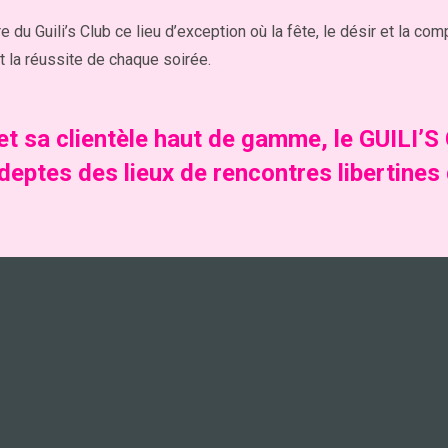
du Guili’s Club ce lieu d’exception où la fête, le désir et la com
t la réussite de chaque soirée.
t sa clientèle haut de gamme, le GUILI’S
adeptes des lieux de
rencontres libertines