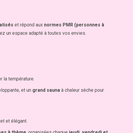
atisés
et répond aux
normes PMR (personnes à
ez un espace adapté à toutes vos envies.
er la température.
eloppante, et un
grand sauna
à chaleur sèche pour
et et élégant.
ées à thème
, organisées chaque
jeudi, vendredi et